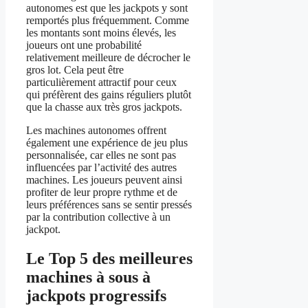
autonomes est que les jackpots y sont
remportés plus fréquemment. Comme
les montants sont moins élevés, les
joueurs ont une probabilité
relativement meilleure de décrocher le
gros lot. Cela peut être
particulièrement attractif pour ceux
qui préfèrent des gains réguliers plutôt
que la chasse aux très gros jackpots.
Les machines autonomes offrent
également une expérience de jeu plus
personnalisée, car elles ne sont pas
influencées par l’activité des autres
machines. Les joueurs peuvent ainsi
profiter de leur propre rythme et de
leurs préférences sans se sentir pressés
par la contribution collective à un
jackpot.
Le Top 5 des meilleures
machines à sous à
jackpots progressifs