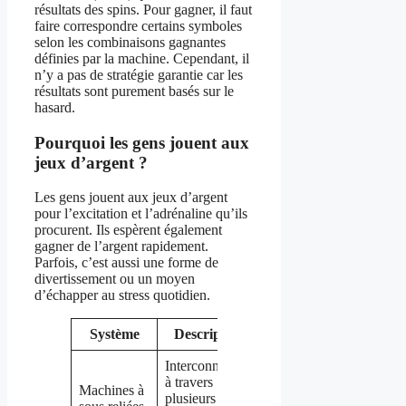
résultats des spins. Pour gagner, il faut
faire correspondre certains symboles
selon les combinaisons gagnantes
définies par la machine. Cependant, il
n’y a pas de stratégie garantie car les
résultats sont purement basés sur le
hasard.
Pourquoi les gens jouent aux
jeux d’argent ?
Les gens jouent aux jeux d’argent
pour l’excitation et l’adrénaline qu’ils
procurent. Ils espèrent également
gagner de l’argent rapidement.
Parfois, c’est aussi une forme de
divertissement ou un moyen
d’échapper au stress quotidien.
Système
Description
Interconnectées
à travers
Machines à
plusieurs