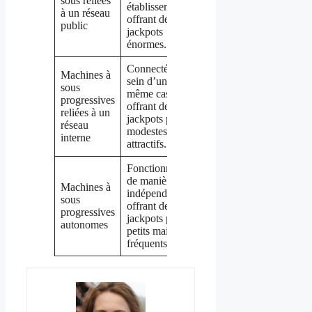
sous reliées
établissements,
à un réseau
offrant des
public
jackpots
énormes.
Connectées au
Machines à
sein d’un
sous
même casino,
progressives
offrant des
reliées à un
jackpots plus
réseau
modestes mais
interne
attractifs.
Fonctionnent
de manière
Machines à
indépendante,
sous
offrant des
progressives
jackpots plus
autonomes
petits mais plus
fréquents.