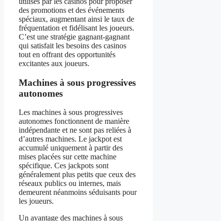
utilisés par les casinos pour proposer
des promotions et des événements
spéciaux, augmentant ainsi le taux de
fréquentation et fidélisant les joueurs.
C’est une stratégie gagnant-gagnant
qui satisfait les besoins des casinos
tout en offrant des opportunités
excitantes aux joueurs.
Machines à sous progressives
autonomes
Les machines à sous progressives
autonomes fonctionnent de manière
indépendante et ne sont pas reliées à
d’autres machines. Le jackpot est
accumulé uniquement à partir des
mises placées sur cette machine
spécifique. Ces jackpots sont
généralement plus petits que ceux des
réseaux publics ou internes, mais
demeurent néanmoins séduisants pour
les joueurs.
Un avantage des machines à sous