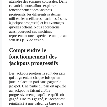
atteindre des sommes colossales. Dans
cet article, nous allons explorer le
fonctionnement des jackpots
progressifs, les différents systèmes
utilisés, les meilleures machines à sous
à jackpot progressif, et les avantages
qu’elles offrent. Nous aborderons
aussi pourquoi ces machines
représentent une expérience unique au
sein des jeux de casino.
Comprendre le
fonctionnement des
jackpots progressifs
Les jackpots progressifs sont des prix
qui augmentent chaque fois qu’un
joueur place un pari sans gagner le
jackpot. Une partie du pari est ajoutée
au jackpot, le faisant croître
progressivement jusqu’à ce qu’il soit
gagné. Une fois gagné, le jackpot est
réinitialisé à une valeur de base et le