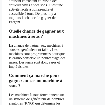
amusant et excitant en raison des
couleurs vives et des sons. C’est une
activité facile à comprendre et
accessible à tous. De plus, il y a
toujours la chance de gagner de
l’argent.
Quelle chance de gagner aux
machines à sous ?
La chance de gagner aux machines à
sous est généralement faible. Les
machines sont programmées pour que
le casino conserve un pourcentage des
mises. Les gains sont donc rares et
imprévisibles.
Comment ça marche pour
gagner au casino machine à
sous ?
Les machines à sous fonctionnent sur
un système de générateur de nombres
aléatoires (RNG) qui détermine les