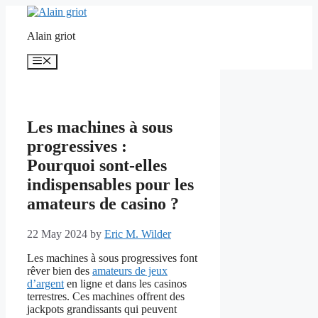
Skip
to
Alain griot
content
Menu
Les machines à sous
progressives :
Pourquoi sont-elles
indispensables pour les
amateurs de casino ?
22 May 2024
by
Eric M. Wilder
Les machines à sous progressives font
rêver bien des
amateurs de jeux
d’argent
en ligne et dans les casinos
terrestres. Ces machines offrent des
jackpots grandissants qui peuvent